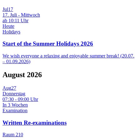
Jul
17
17. Juli - Mittwoch
ab 10:11 Uhr
Heute
Holidays
Start of the Summer Holidays 2026
We wish everyone a relaxing and enjoyable summer break! (20.07.
– 01.09.2026)
August 2026
Aug
27
Donnerstag
07:30 - 09:00 Uhr
In 3 Wochen
Examination
Written Re-examinations
Raum 210